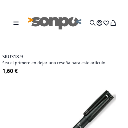
Ir al contenido
Toggle Nav
Mi cesta
Search
SKU
318-9
Sea el primero en dejar una reseña para este artículo
1,60 €