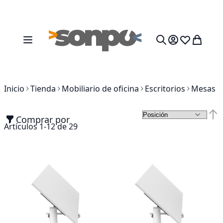
Ir al contenido
Toggle Nav
Mi cesta
Search
Inicio
Tienda
Mobiliario de oficina
Escritorios
Mesas
Comprar por
Fija
Artículos
1
-
12
de
29