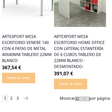
ARTEXPORT MESA
ARTEXPORT MESA
ESCRITORIO VENERE 140
ESCRITORIO HOME OFFICE
CON 4 PATAS DE METAL
CON LATERAL ESTANTERÍA
40X40MM TABLERO 22MM
DE 6 CUBOS TABLERO DE
BLANCO
22MM BLANCO -
DESMONTADO-
367,54 €
391,07 €
Añadir al carrito
Añadir al carrito
1
2
3
Mostrar
por página
Página
Actualmente estás leyendo página
Página
Página
Página
Siguiente