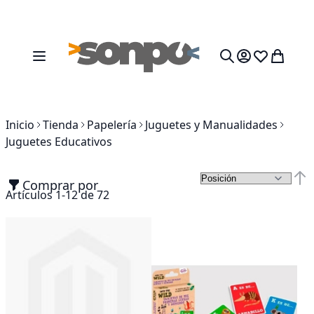
Ir al contenido
Toggle Nav
Mi cesta
Search
Inicio
Tienda
Papelería
Juguetes y Manualidades
Juguetes Educativos
Comprar por
Fija
Artículos
1
-
12
de
72