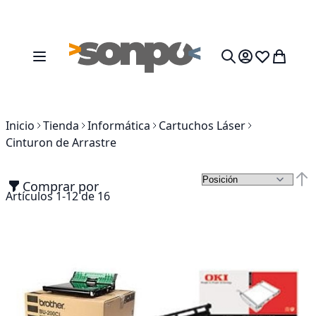
Ir al contenido
Toggle Nav
Mi cesta
Search
Inicio
Tienda
Informática
Cartuchos Láser
Cinturon de Arrastre
Comprar por
Fija
Artículos
1
-
12
de
16