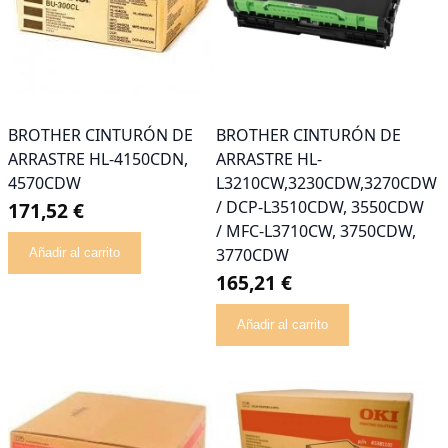
BROTHER CINTURÓN DE
BROTHER CINTURÓN DE
ARRASTRE HL-4150CDN,
ARRASTRE HL-
4570CDW
L3210CW,3230CDW,3270CDW
/ DCP-L3510CDW, 3550CDW
171,52 €
/ MFC-L3710CW, 3750CDW,
3770CDW
Añadir al carrito
165,21 €
Añadir al carrito