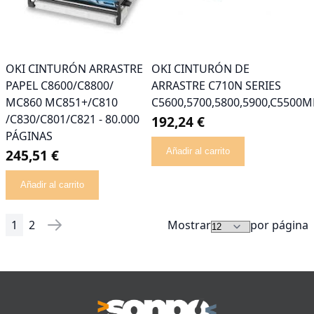
OKI CINTURÓN ARRASTRE
OKI CINTURÓN DE
PAPEL C8600/C8800/
ARRASTRE C710N SERIES
MC860 MC851+/C810
C5600,5700,5800,5900,C5500M
/C830/C801/C821 - 80.000
192,24 €
PÁGINAS
245,51 €
Añadir al carrito
Añadir al carrito
1
2
Mostrar
por página
Página
Actualmente estás leyendo página
Página
Página
Siguiente