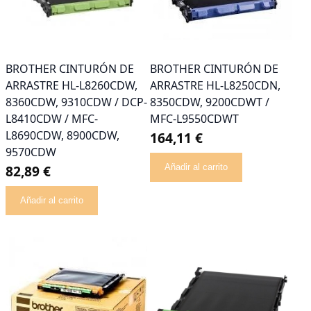
BROTHER CINTURÓN DE
BROTHER CINTURÓN DE
ARRASTRE HL-L8260CDW,
ARRASTRE HL-L8250CDN,
8360CDW, 9310CDW / DCP-
8350CDW, 9200CDWT /
L8410CDW / MFC-
MFC-L9550CDWT
L8690CDW, 8900CDW,
164,11 €
9570CDW
82,89 €
Añadir al carrito
Añadir al carrito