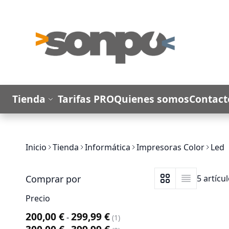
Ir al contenido
Tienda
Tarifas PRO
Quienes somos
Contact
Inicio
Tienda
Informática
Impresoras Color
Led
Comprar por
5
artícu
Ver como
Parrilla
Lista
Precio
200,00 €
299,99 €
-
artículo
1