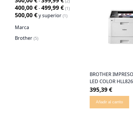
300,00 €
399,99 €
-
artículo
2
400,00 €
499,99 €
-
artículo
1
500,00 €
y superior
artículo
1
Marca
Brother
artículo
5
BROTHER IMPRESO
LED COLOR HLL82
395,39 €
Añadir al carrito