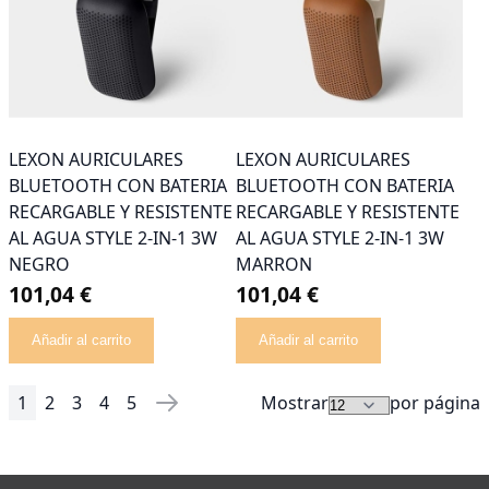
LEXON AURICULARES
LEXON AURICULARES
BLUETOOTH CON BATERIA
BLUETOOTH CON BATERIA
RECARGABLE Y RESISTENTE
RECARGABLE Y RESISTENTE
AL AGUA STYLE 2-IN-1 3W
AL AGUA STYLE 2-IN-1 3W
NEGRO
MARRON
101,04 €
101,04 €
Añadir al carrito
Añadir al carrito
1
2
3
4
5
Mostrar
por página
Página
Actualmente estás leyendo página
Página
Página
Página
Página
Página
Siguiente