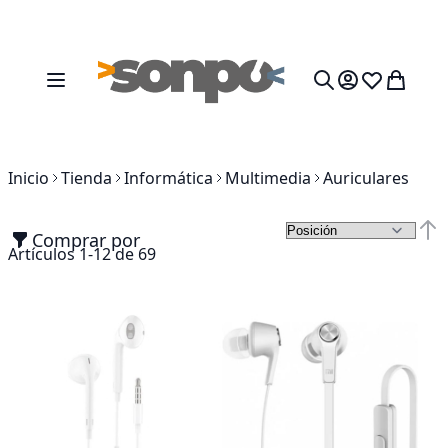
Ir al contenido
Toggle Nav
Mi cesta
Search
Inicio
Tienda
Informática
Multimedia
Auriculares
Comprar por
Fija
Artículos
1
-
12
de
69