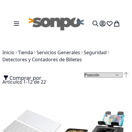
Ir al contenido
Toggle Nav
Mi cesta
Search
Inicio
Tienda
Servicios Generales
Seguridad
Detectores y Contadores de Billetes
Comprar por
Fija
Artículos
1
-
12
de
22