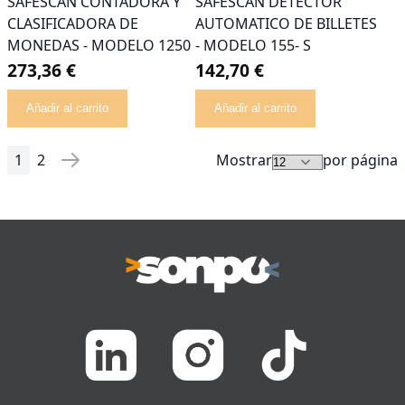
SAFESCAN CONTADORA Y
SAFESCAN DETECTOR
CLASIFICADORA DE
AUTOMATICO DE BILLETES
MONEDAS - MODELO 1250
- MODELO 155- S
273,36 €
142,70 €
Añadir al carrito
Añadir al carrito
1
2
Mostrar
por página
Página
Actualmente estás leyendo página
Página
Página
Siguiente