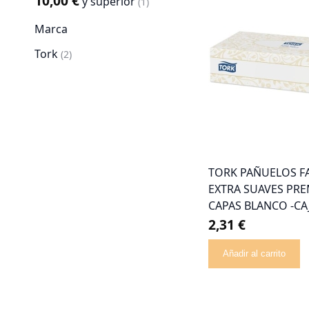
10,00 €
y superior
artículo
1
Marca
Tork
artículo
2
TORK PAÑUELOS F
EXTRA SUAVES PR
CAPAS BLANCO -CAJ
2,31 €
Añadir al carrito