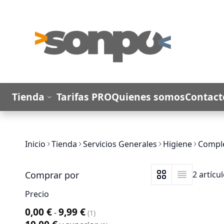
Ir al contenido
Tienda
Tarifas PRO
Quienes somos
Contact
Inicio
Tienda
Servicios Generales
Higiene
Comple
Comprar por
2
artícu
Ver como
Parrilla
Lista
Precio
0,00 €
9,99 €
-
artículo
1