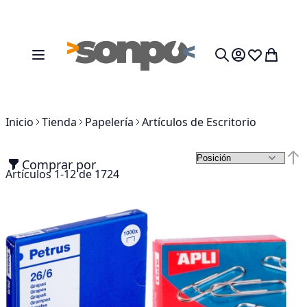
Ir al contenido
Toggle Nav
Mi cesta
Search
Inicio
Tienda
Papelería
Artículos de Escritorio
Comprar por
Fija
Artículos
1
-
12
de
1724