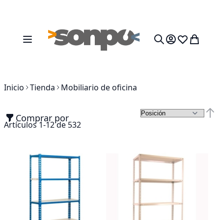
Ir al contenido
Toggle Nav
Mi cesta
Search
Inicio
Tienda
Mobiliario de oficina
Comprar por
Fija
Artículos
1
-
12
de
532