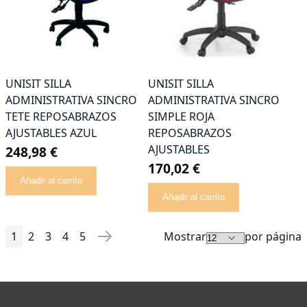
UNISIT SILLA
UNISIT SILLA
ADMINISTRATIVA SINCRO
ADMINISTRATIVA SINCRO
TETE REPOSABRAZOS
SIMPLE ROJA
AJUSTABLES AZUL
REPOSABRAZOS
AJUSTABLES
248,98 €
170,02 €
Añadir al carrito
Añadir al carrito
1
2
3
4
5
Mostrar
por página
Página
Actualmente estás leyendo página
Página
Página
Página
Página
Página
Siguiente