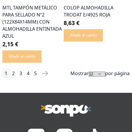
MTL TAMPÓN METÁLICO
COLOP ALMOHADILLA
PARA SELLADO Nº2
TRODAT E/4925 ROJA
(122X84X14MM) CON
8,63 €
ALMOHADILLA ENTINTADA
AZUL
Añadir al carrito
2,15 €
Añadir al carrito
1
2
3
4
5
Mostrar
por página
Página
Actualmente estás leyendo página
Página
Página
Página
Página
Página
Siguiente