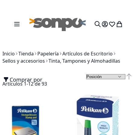
Ir al contenido
Toggle Nav
Mi cesta
Search
Inicio
Tienda
Papelería
Artículos de Escritorio
Sellos y accesorios
Tinta, Tampones y Almohadillas
Comprar por
Fija
Artículos
1
-
12
de
93