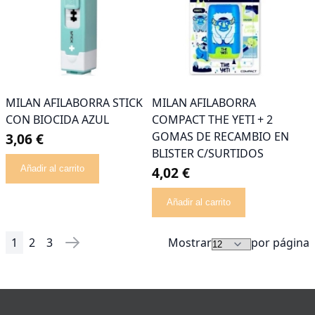
MILAN AFILABORRA STICK
MILAN AFILABORRA
CON BIOCIDA AZUL
COMPACT THE YETI + 2
GOMAS DE RECAMBIO EN
3,06 €
BLISTER C/SURTIDOS
Añadir al carrito
4,02 €
Añadir al carrito
1
2
3
Mostrar
por página
Página
Actualmente estás leyendo página
Página
Página
Página
Siguiente