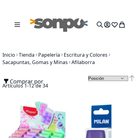
Ir al contenido
Toggle Nav
Mi cesta
Search
Inicio
Tienda
Papelería
Escritura y Colores
Sacapuntas, Gomas y Minas
Afilaborra
Comprar por
Fija
Artículos
1
-
12
de
34