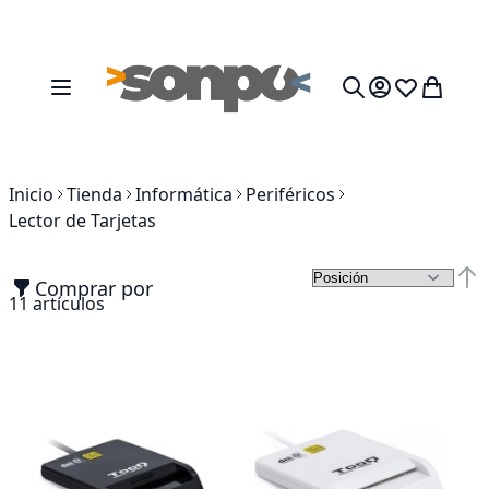
Ir al contenido
Toggle Nav
Mi cesta
Search
Inicio
Tienda
Informática
Periféricos
Lector de Tarjetas
Comprar por
Fija
11
artículos