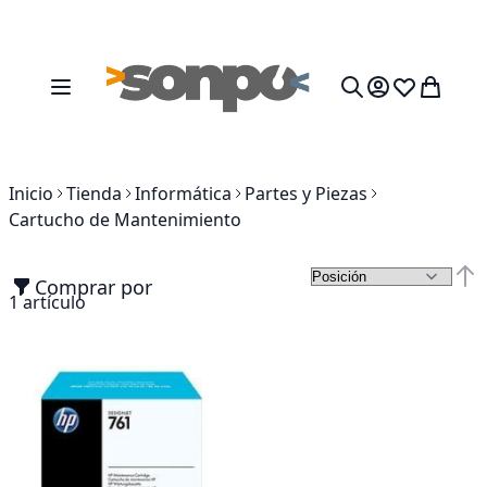
Ir al contenido
Toggle Nav
Mi cesta
Search
Inicio
Tienda
Informática
Partes y Piezas
Cartucho de Mantenimiento
Comprar por
Fija
1
artículo