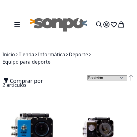
Ir al contenido
Toggle Nav
Mi cesta
Search
Inicio
Tienda
Informática
Deporte
Equipo para deporte
Comprar por
Fija
2
artículos