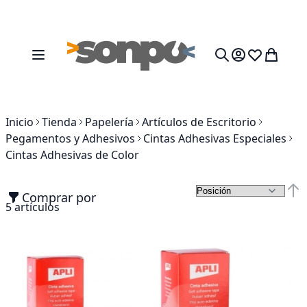
Ir al contenido
Toggle Nav
Mi cesta
Search
Inicio
Tienda
Papelería
Artículos de Escritorio
Pegamentos y Adhesivos
Cintas Adhesivas Especiales
Cintas Adhesivas de Color
Comprar por
Fija
5
artículos