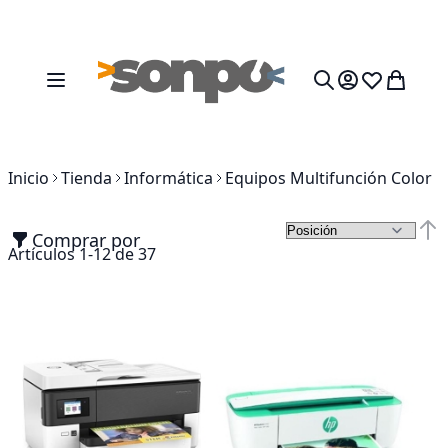
Ir al contenido
Toggle Nav
Mi cesta
Search
Inicio
Tienda
Informática
Equipos Multifunción Color
Comprar por
Fija
Artículos
1
-
12
de
37