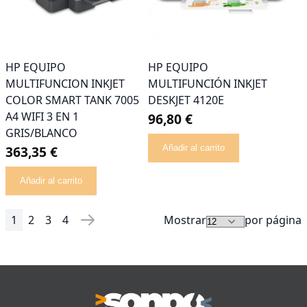
HP EQUIPO
HP EQUIPO
MULTIFUNCION INKJET
MULTIFUNCIÓN INKJET
COLOR SMART TANK 7005
DESKJET 4120E
A4 WIFI 3 EN 1
96,80 €
GRIS/BLANCO
363,35 €
Añadir al carrito
Añadir al carrito
1
2
3
4
Mostrar
por página
Página
Actualmente estás leyendo página
Página
Página
Página
Página
Siguiente