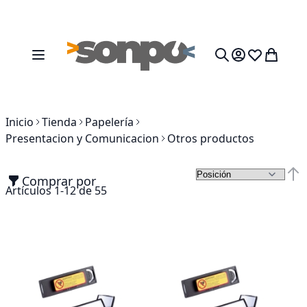
Ir al contenido
Toggle Nav
Mi cesta
Search
Inicio
Tienda
Papelería
Presentacion y Comunicacion
Otros productos
Comprar por
Fija
Artículos
1
-
12
de
55