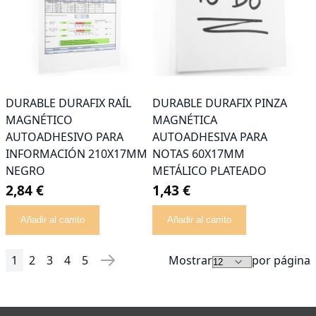
DURABLE DURAFIX RAÍL
DURABLE DURAFIX PINZA
MAGNÉTICO
MAGNÉTICA
AUTOADHESIVO PARA
AUTOADHESIVA PARA
INFORMACIÓN 210X17MM
NOTAS 60X17MM
NEGRO
METÁLICO PLATEADO
2,84 €
1,43 €
Añadir al carrito
Añadir al carrito
1
2
3
4
5
Mostrar
por página
Página
Actualmente estás leyendo página
Página
Página
Página
Página
Página
Siguiente