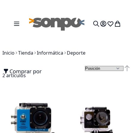
Ir al contenido
Toggle Nav
Mi cesta
Search
Inicio
Tienda
Informática
Deporte
Comprar por
Fija
2
artículos