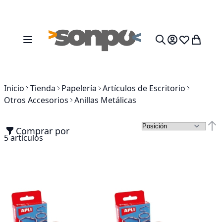
Ir al contenido
Toggle Nav
Mi cesta
Search
Inicio
Tienda
Papelería
Artículos de Escritorio
Otros Accesorios
Anillas Metálicas
Comprar por
Fija
5
artículos