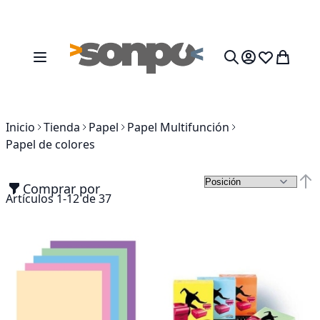
Ir al contenido
Toggle Nav
Mi cesta
Search
Inicio
Tienda
Papel
Papel Multifunción
Papel de colores
Comprar por
Fija
Artículos
1
-
12
de
37