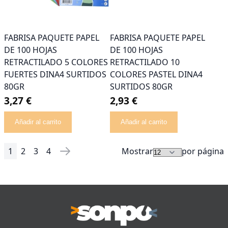
FABRISA PAQUETE PAPEL
FABRISA PAQUETE PAPEL
DE 100 HOJAS
DE 100 HOJAS
RETRACTILADO 5 COLORES
RETRACTILADO 10
FUERTES DINA4 SURTIDOS
COLORES PASTEL DINA4
80GR
SURTIDOS 80GR
3,27 €
2,93 €
Añadir al carrito
Añadir al carrito
1
2
3
4
Mostrar
por página
Página
Actualmente estás leyendo página
Página
Página
Página
Página
Siguiente