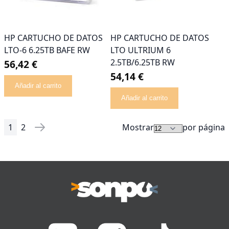
HP CARTUCHO DE DATOS
HP CARTUCHO DE DATOS
LTO-6 6.25TB BAFE RW
LTO ULTRIUM 6
2.5TB/6.25TB RW
56,42 €
54,14 €
Añadir al carrito
Añadir al carrito
1
2
Mostrar
por página
Página
Actualmente estás leyendo página
Página
Página
Siguiente