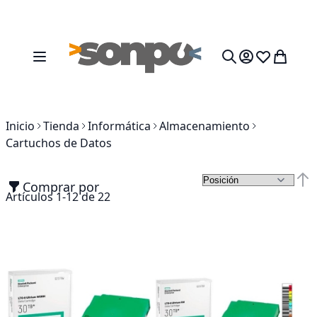
Ir al contenido
Toggle Nav
Mi cesta
Search
Inicio
Tienda
Informática
Almacenamiento
Cartuchos de Datos
Comprar por
Fija
Artículos
1
-
12
de
22