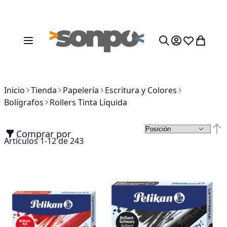
Ir al contenido
Toggle Nav
Mi cesta
Search
Inicio
Tienda
Papelería
Escritura y Colores
Bolígrafos
Rollers Tinta Líquida
Comprar por
Fija
Artículos
1
-
12
de
243