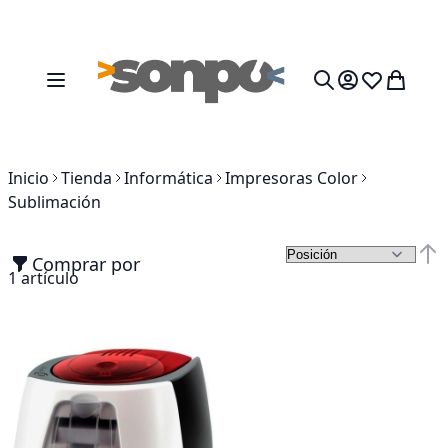
Ir al contenido
Toggle Nav
Mi cesta
Search
Inicio
Tienda
Informática
Impresoras Color
Sublimación
Comprar por
Fija
1
artículo