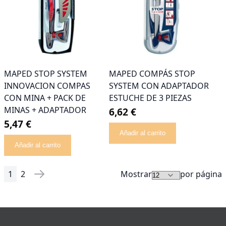
MAPED STOP SYSTEM
MAPED COMPÁS STOP
INNOVACION COMPAS
SYSTEM CON ADAPTADOR
CON MINA + PACK DE
ESTUCHE DE 3 PIEZAS
MINAS + ADAPTADOR
6,62 €
5,47 €
Añadir al carrito
Añadir al carrito
1
2
Mostrar
por página
Página
Actualmente estás leyendo página
Página
Página
Siguiente