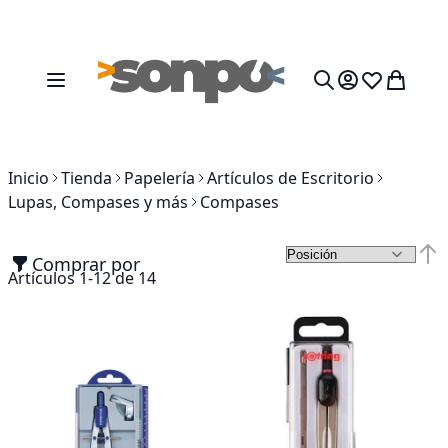
Ir al contenido
Toggle Nav
Mi cesta
Search
Inicio
Tienda
Papelería
Artículos de Escritorio
Lupas, Compases y más
Compases
Comprar por
Fija
Artículos
1
-
12
de
14