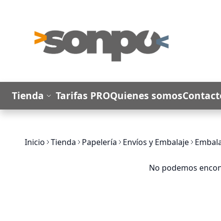
Ir al contenido
Tienda
Tarifas PRO
Quienes somos
Contact
Inicio
Tienda
Papelería
Envíos y Embalaje
Embala
No podemos encontr