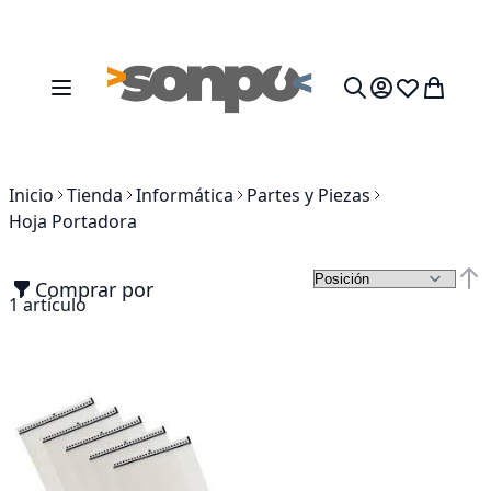
Ir al contenido
Toggle Nav
Mi cesta
Search
Inicio
Tienda
Informática
Partes y Piezas
Hoja Portadora
Comprar por
Fija
1
artículo