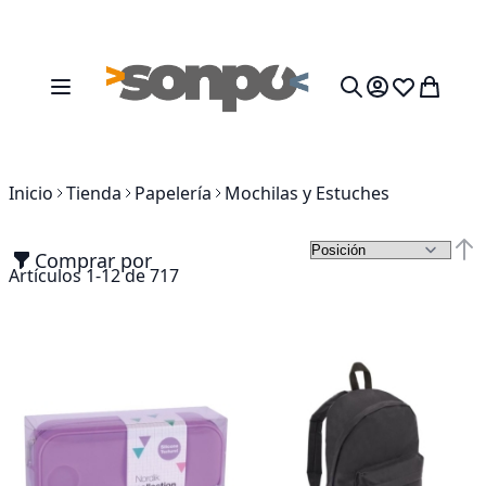
Ir al contenido
Toggle Nav
Mi cesta
Search
Inicio
Tienda
Papelería
Mochilas y Estuches
Comprar por
Fija
Artículos
1
-
12
de
717