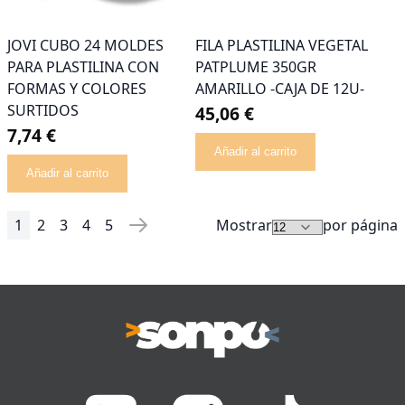
JOVI CUBO 24 MOLDES
FILA PLASTILINA VEGETAL
PARA PLASTILINA CON
PATPLUME 350GR
FORMAS Y COLORES
AMARILLO -CAJA DE 12U-
SURTIDOS
45,06 €
7,74 €
Añadir al carrito
Añadir al carrito
1
2
3
4
5
Mostrar
por página
Página
Actualmente estás leyendo página
Página
Página
Página
Página
Página
Siguiente