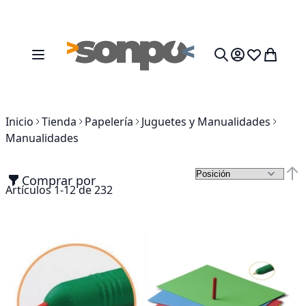
Ir al contenido
Toggle Nav
Mi cesta
Search
Inicio
Tienda
Papelería
Juguetes y Manualidades
Manualidades
Comprar por
Fija
Artículos
1
-
12
de
232