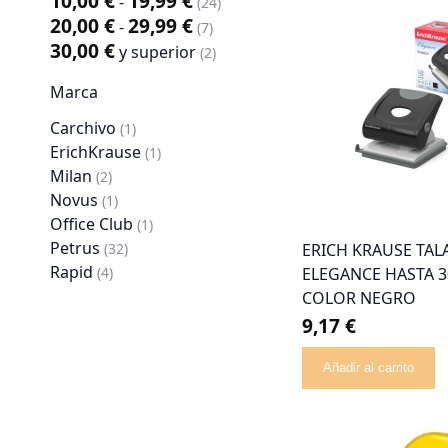
10,00 €
19,99 €
-
artículo
24
20,00 €
29,99 €
-
artículo
7
30,00 €
y superior
artículo
2
Marca
Carchivo
artículo
1
ErichKrause
artículo
1
Milan
artículo
2
Novus
artículo
1
Office Club
artículo
1
Petrus
artículo
32
ERICH KRAUSE TA
Rapid
artículo
4
ELEGANCE HASTA 3
COLOR NEGRO
9,17 €
Añadir al carrito