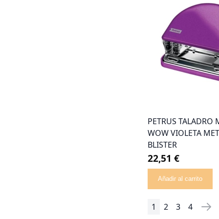
PETRUS TALADRO 
WOW VIOLETA MET
BLISTER
22,51 €
Añadir al carrito
1
2
3
4
Página
Actualmente está
Página
Página
Página
Pág
Sig