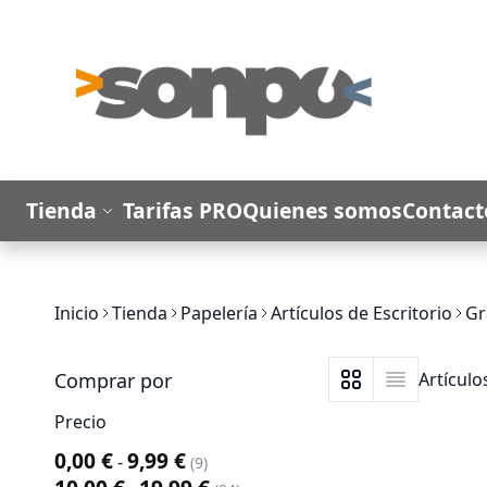
Ir al contenido
Tienda
Tarifas PRO
Quienes somos
Contact
Inicio
Tienda
Papelería
Artículos de Escritorio
Gr
Comprar por
Artícul
Ver como
Parrilla
Lista
Precio
0,00 €
9,99 €
-
artículo
9