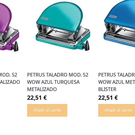
MOD. 52
PETRUS TALADRO MOD. 52
PETRUS TALADR
ALIZADO
WOW AZUL TURQUESA
WOW AZUL MET
METALIZADO
BLISTER
22,51 €
22,51 €
Añadir al carrito
Añadir al carrito
s leyendo página
ina
uiente