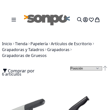
Ir al contenido
Toggle Nav
Mi cesta
Search
Inicio
Tienda
Papelería
Artículos de Escritorio
Grapadoras y Taladros
Grapadoras
Grapadoras de Gruesos
Comprar por
Fija
6
artículos