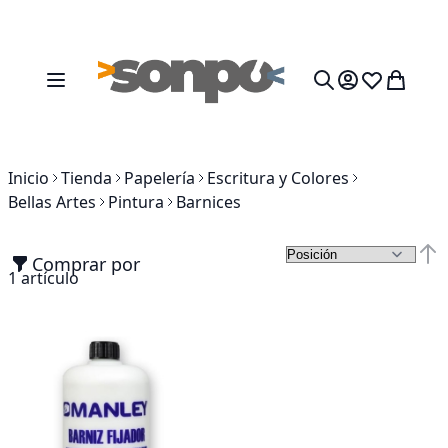
Ir al contenido
Toggle Nav
Mi cesta
Search
Inicio
Tienda
Papelería
Escritura y Colores
Bellas Artes
Pintura
Barnices
Comprar por
Fija
1
artículo