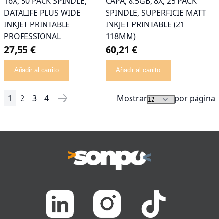
16X, 50 PACK SPINDLE,
CAPA, 8.5GB, 8X, 25 PACK
DATALIFE PLUS WIDE
SPINDLE, SUPERFICIE MATT
INKJET PRINTABLE
INKJET PRINTABLE (21
PROFESSIONAL
118MM)
27,55 €
60,21 €
Añadir al carrito
Añadir al carrito
1
2
3
4
Mostrar
por página
Página
Actualmente estás leyendo página
Página
Página
Página
Página
Siguiente