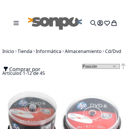
Ir al contenido
Toggle Nav
Mi cesta
Search
Inicio
Tienda
Informática
Almacenamiento
Cd/Dvd
Comprar por
Fija
Artículos
1
-
12
de
45