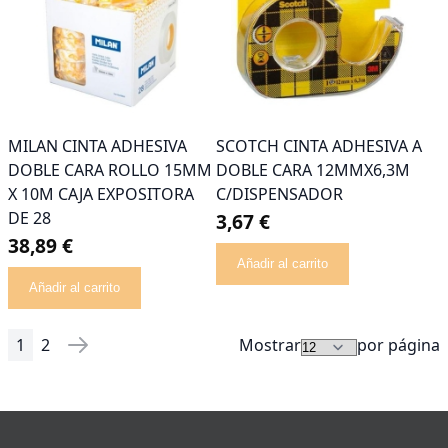
MILAN CINTA ADHESIVA
SCOTCH CINTA ADHESIVA A
DOBLE CARA ROLLO 15MM
DOBLE CARA 12MMX6,3M
X 10M CAJA EXPOSITORA
C/DISPENSADOR
DE 28
3,67 €
38,89 €
Añadir al carrito
Añadir al carrito
1
2
Mostrar
por página
Página
Actualmente estás leyendo página
Página
Página
Siguiente