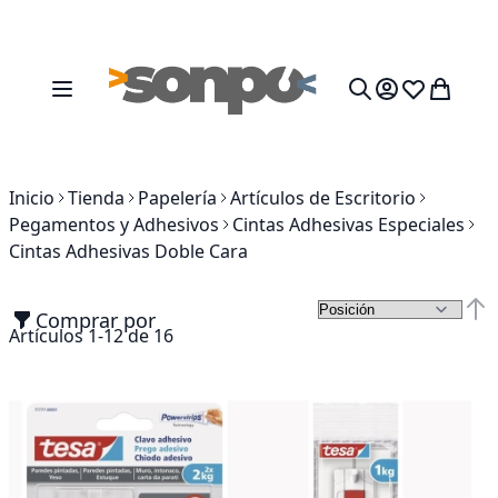
Ir al contenido
Toggle Nav
Mi cesta
Search
Inicio
Tienda
Papelería
Artículos de Escritorio
Pegamentos y Adhesivos
Cintas Adhesivas Especiales
Cintas Adhesivas Doble Cara
Comprar por
Fija
Artículos
1
-
12
de
16