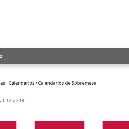
o
as
Calendarios
Calendarios de Sobremesa
os
1
-
12
de
14