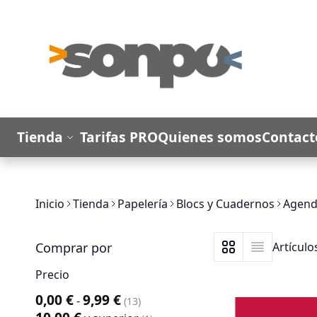
Ir al contenido
Tienda
Tarifas PRO
Quienes somos
Contact
Inicio
Tienda
Papelería
Blocs y Cuadernos
Agend
Comprar por
Artícul
Ver como
Parrilla
Lista
Precio
0,00 €
9,99 €
-
artículo
13