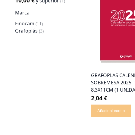
10,00 €
y superior
artículo
1
Marca
Finocam
artículo
11
Grafoplás
artículo
3
GRAFOPLAS CALEN
SOBREMESA 2025.
8.3X11CM (1 UNID
2,04 €
Añadir al carrito