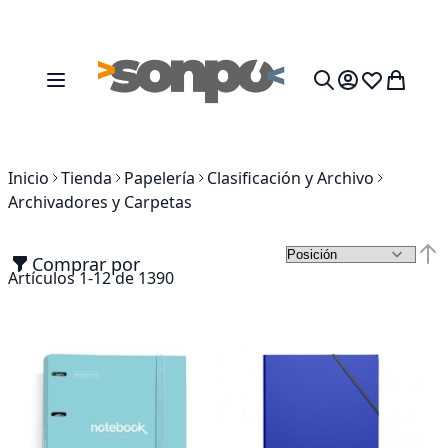
Ir al contenido
Toggle Nav
Mi cesta
Search
Inicio
Tienda
Papelería
Clasificación y Archivo
Archivadores y Carpetas
Comprar por
Fija
Artículos
1
-
12
de
1390