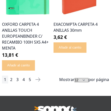
OXFORD CARPETA 4
EXACOMPTA CARPETA 4
ANILLAS TOUCH
ANILLAS 30mm
EUROPEANBINDER C/
3,62 €
RECAMBIO 100H 5X5 A4+
MENTA
Añadir al carrito
13,81 €
Añadir al carrito
1
2
3
4
5
Mostrar
por página
Página
Actualmente estás leyendo página
Página
Página
Página
Página
Página
Siguiente