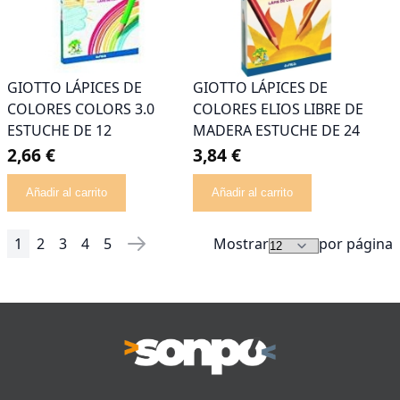
GIOTTO LÁPICES DE
GIOTTO LÁPICES DE
COLORES COLORS 3.0
COLORES ELIOS LIBRE DE
ESTUCHE DE 12
MADERA ESTUCHE DE 24
2,66 €
3,84 €
Añadir al carrito
Añadir al carrito
1
2
3
4
5
Mostrar
por página
Página
Actualmente estás leyendo página
Página
Página
Página
Página
Página
Siguiente