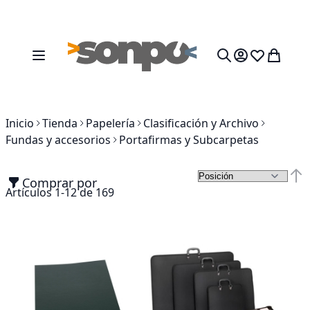
Ir al contenido
Toggle Nav
Mi cesta
Search
Inicio
Tienda
Papelería
Clasificación y Archivo
Fundas y accesorios
Portafirmas y Subcarpetas
Comprar por
Fija
Artículos
1
-
12
de
169