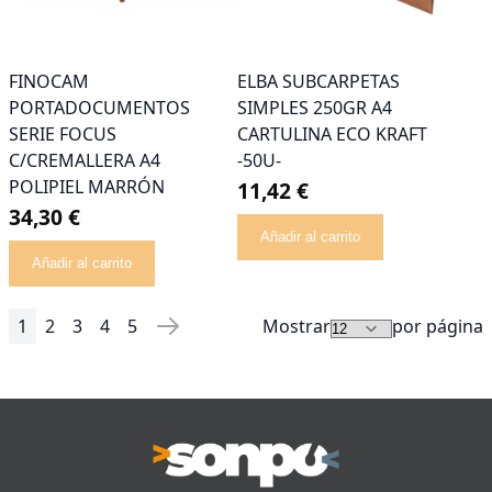
FINOCAM
ELBA SUBCARPETAS
PORTADOCUMENTOS
SIMPLES 250GR A4
SERIE FOCUS
CARTULINA ECO KRAFT
C/CREMALLERA A4
-50U-
POLIPIEL MARRÓN
11,42 €
34,30 €
Añadir al carrito
Añadir al carrito
1
2
3
4
5
Mostrar
por página
Página
Actualmente estás leyendo página
Página
Página
Página
Página
Página
Siguiente