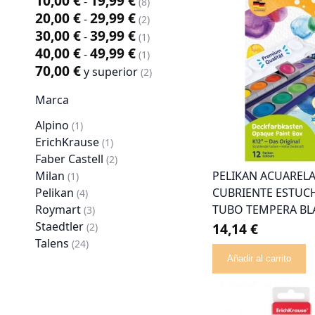
10,00 €
19,99 €
-
artículo
8
20,00 €
29,99 €
-
artículo
2
30,00 €
39,99 €
-
artículo
1
40,00 €
49,99 €
-
artículo
1
70,00 €
y superior
artículo
2
Marca
Alpino
artículo
1
ErichKrause
artículo
1
Faber Castell
artículo
2
Milan
PELIKAN ACUARELA
artículo
1
Pelikan
CUBRIENTE ESTUCH
artículo
4
Roymart
TUBO TEMPERA BL
artículo
3
Staedtler
artículo
14,14 €
2
Talens
artículo
24
Añadir al carrito