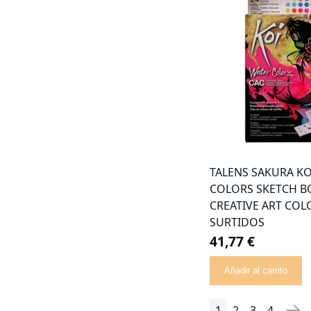
TALENS SAKURA KO
COLORS SKETCH B
CREATIVE ART COL
SURTIDOS
41,77 €
Añadir al carrito
1
2
3
4