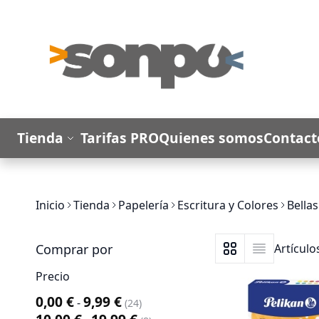
Ir al contenido
Tienda
Tarifas PRO
Quienes somos
Contact
Inicio
Tienda
Papelería
Escritura y Colores
Bellas
Comprar por
Artícul
Ver como
Parrilla
Lista
Precio
0,00 €
9,99 €
-
artículo
24