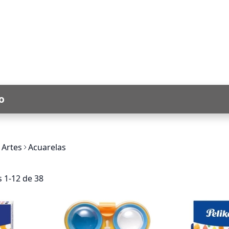
o
 Artes
Acuarelas
os
1
-
12
de
38