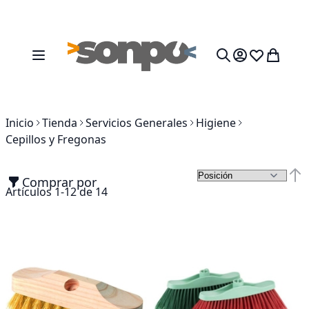
Ir al contenido
Toggle Nav
Mi cesta
Search
Inicio
Tienda
Servicios Generales
Higiene
Cepillos y Fregonas
Comprar por
Fija
Artículos
1
-
12
de
14