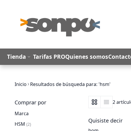
Ir al contenido
Tienda
Tarifas PRO
Quienes somos
Contact
Inicio
Resultados de búsqueda para: 'hsm'
Comprar por
2
artícu
Ver como
Parrilla
Lista
Marca
Quisiste decir
HSM
artículo
2
hom